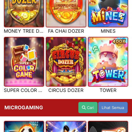
MONEY TREE DOZER
FA CHAI DOZER
MINES
SUPER COLOR GAME
CIRCUS DOZER
TOWER
MICROGAMING
Cari
Lihat Semua