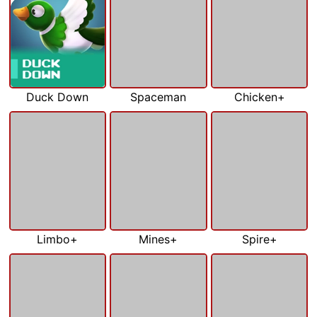
Duck Down
Spaceman
Chicken+
Limbo+
Mines+
Spire+