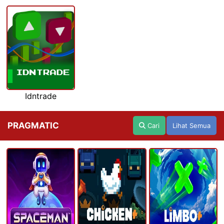
Idntrade
PRAGMATIC
Cari
Lihat Semua