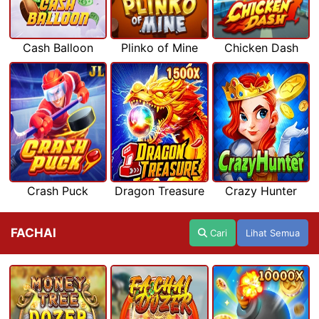
Cash Balloon
Plinko of Mine
Chicken Dash
Crash Puck
Dragon Treasure
Crazy Hunter
FACHAI
Cari
Lihat Semua