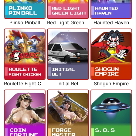
Plinko Pinball
Red Light Green Light
Haunted Haven
Roulette Fight Chicken
Initial Bet
Shogun Empire