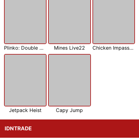
Plinko: Double Wheel Live22
Mines Live22
Chicken Impassable
Jetpack Heist
Capy Jump
IDNTRADE